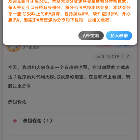
欢迎光临叶子库论坛，本站大部分资源将会采用积分付费模式，
更多福利尽在叶子库交流群：751068497
首页
站长工具
正文
每天签到可以获得超多积分，积分也可兑换本站会员，本站会分
请严格遵守法律法规、文明守法！
享一些iOS8以上的iPA资源，包括游戏iPA、软件应用IPA、开心
版iPA、砸壳IPA等资源的分享和下载和一些相关教程。
代码里有趣的注释：佛祖保佑，永无BUG、狗头、
美女等
APP定制
加入群聊
叶子库工作室
关注
私信
2年前更新
0
219
7
今天，我想和大家分享一个有趣的注释，它以幽默的方式表
达了程序员对代码无BUG状态的期望。在互联网上看到，转
载过来分享
佛祖保佑
佛祖保佑（1）