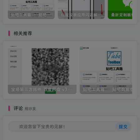
贴吧工具箱 – 贴吧数据查询工具
巨魔安装应用闪退解决方法
相关推荐
宝塔第三方插件 百度网盘 v3.4 一键备份数据到百度网盘
贴吧工具箱
评论
抢沙发
欢迎您留下宝贵的见解！
提交