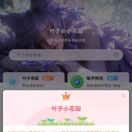
叶子の小花园
收集和分享更多精品资源
开启精彩搜索
叶子导航
软件预览
GO
GO
果粉导航网站！
软件源软件预览-果粉资源下载签名定制站！个人证书20起稳定不掉签！
叶子网盘
果粉交流
NEW
GO
更多福利尽在叶子库交流群：751068497
叶子小花园
收集IPA各种素材资源！
果粉IPA交流群！
请严格遵守法律法规、文明守法！
本站会员可通过积分兑换，连续签到积分翻倍！