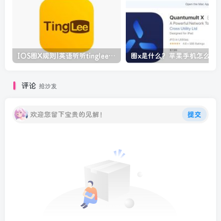
IOS圈X规则|英语听听tinglee-ted电影英语演讲美剧学英语听力口语
圈x是什么？苹果手机怎么下载
评论
抢沙发
欢迎您留下宝贵的见解！
提交