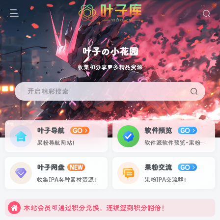
叶子の小花园
收集和分享更多精品资源
开启精彩搜索
叶子导航
软件预览
GO
GO
果粉导航网站！
软件源软件预览-果粉资源下载签名定制站！个人证书20起稳定不掉签！
更多福利尽在叶子库交流群：751068497
叶子网盘
果粉交流
NEW
GO
请严格遵守法律法规、文明守法！
收集IPA各种素材资源！
果粉IPA交流群！
本站会员可通过积分兑换，连续签到积分翻倍！
更多福利尽在叶子库交流群：751068497