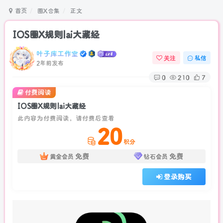
请严格遵守法律法规、文明守法！
首页
圈X合集
正文
IOS圈X规则|ai大藏经
叶子库工作室
关注
私信
2年前发布
0
210
7
付费阅读
IOS圈X规则|ai大藏经
此内容为付费阅读，请付费后查看
20
积分
免费
免费
黄金会员
钻石会员
登录购买