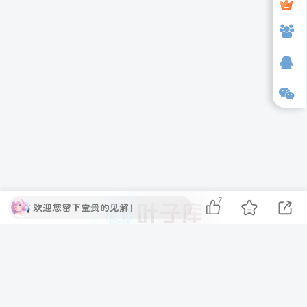
7
欢迎您留下宝贵的见解！
叶子库工作室
叶子库为网络爱好者提供免费的资源下载平台和一些客
户端相关教程,源码网,程序源码,站长工具,网络技术,易
语言源码,PSD源码,网站源码,小程序源码,游戏源码,模
板插件,各类资源,各类教程等。