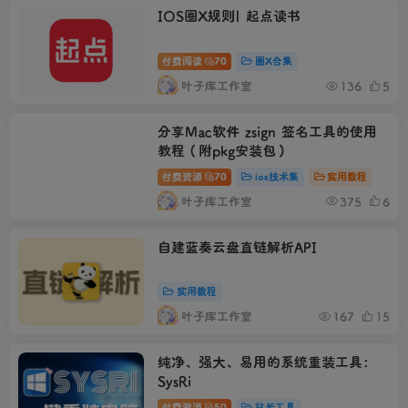
IOS圈X规则| 起点读书
付费阅读
70
圈X合集
叶子库工作室
136
5
分享Mac软件 zsign 签名工具的使用
教程（附pkg安装包）
付费资源
70
ios技术集
实用教程
叶子库工作室
375
6
自建蓝奏云盘直链解析API
实用教程
叶子库工作室
167
15
纯净、强大、易用的系统重装工具：
SysRi
付费资源
50
站长工具