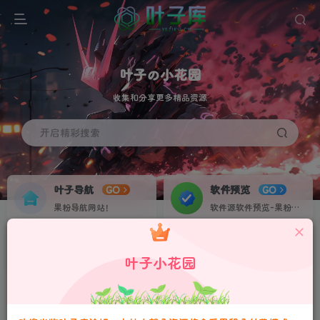
叶子の小花园
收集和分享更多精品资源
开启精彩搜索
叶子导航
软件预览
GO
GO
果粉导航网站！
软件源软件预览-果粉资源下载签名定制站！个人证书20起稳定不掉签！
叶子网盘
果粉交流
NEW
GO
叶子小花园
收集IPA各种素材资源！
果粉IPA交流群！
请严格遵守法律法规、文明守法！