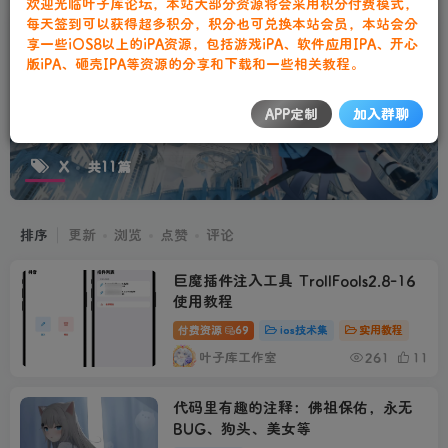
欢迎光临叶子库论坛，本站大部分资源将会采用积分付费模式，
每天签到可以获得超多积分，积分也可兑换本站会员，本站会分
享一些iOS8以上的iPA资源，包括游戏iPA、软件应用IPA、开心
版iPA、砸壳IPA等资源的分享和下载和一些相关教程。
APP定制
加入群聊
X
共11篇
排序
更新
浏览
点赞
评论
巨魔插件注入工具 TrollFools2.8-16
使用教程
付费资源
69
ios技术集
实用教程
叶子库工作室
261
11
代码里有趣的注释：佛祖保佑，永无
BUG、狗头、美女等