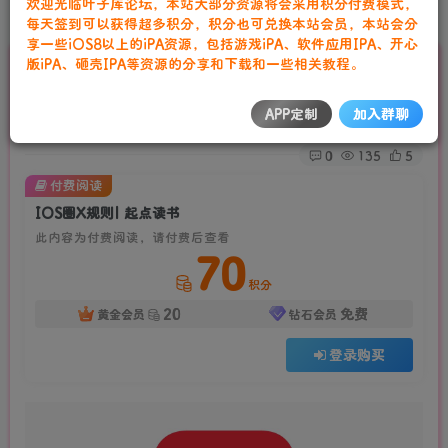
欢迎光临叶子库论坛，本站大部分资源将会采用积分付费模式，
首页
圈X合集
正文
每天签到可以获得超多积分，积分也可兑换本站会员，本站会分
享一些iOS8以上的iPA资源，包括游戏iPA、软件应用IPA、开心
版iPA、砸壳IPA等资源的分享和下载和一些相关教程。
IOS圈X规则| 起点读书
叶子库工作室
APP定制
加入群聊
关注
私信
2年前发布
0
135
5
付费阅读
IOS圈X规则| 起点读书
此内容为付费阅读，请付费后查看
70
积分
20
免费
黄金会员
钻石会员
登录购买