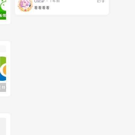
Oscar
1年前
0
看看看看
最新定制版微信ipa文件下载合集-永久更新！
最新TrollStore2巨魔商店2的多种安装方法｜全网最详细教程
ios手机-定制v下载教程
叶
IOS圈X规则|坚持星球-各种学习视频
IOS圈X规则|口语轻松学