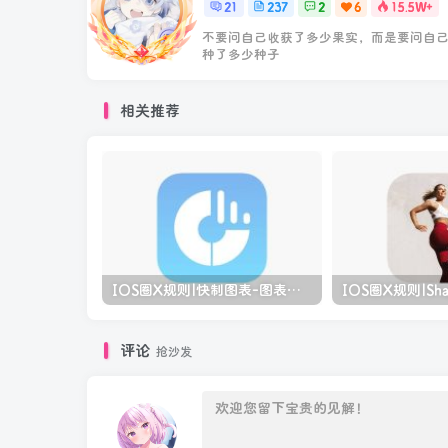
21
237
2
6
15.5W+
不要问自己收获了多少果实，而是要问自
种了多少种子
相关推荐
IOS圈X规则|快制图表-图表制作并导出图片
IOS圈X规则|Sha
评论
抢沙发