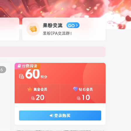
果粉交流
GO
果粉IPA交流群！
本站会员
付费阅读
60
6
积分
黄金会员
钻石会员
20
10
登录购买