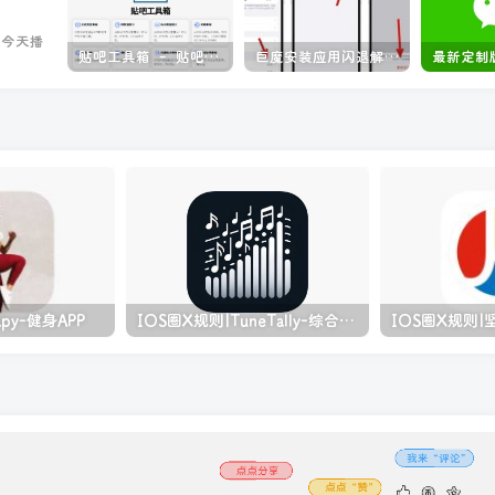
己今天播
贴吧工具箱 – 贴吧数据查询工具
巨魔安装应用闪退解决方法
py-健身APP
IOS圈X规则|TuneTally-综合音乐排行