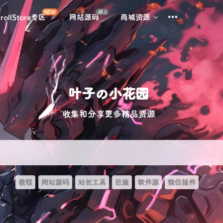
NEW
精品
rollStore专区
网站源码
商城资源
叶子の小花园
收集和分享更多精品资源
教程
网站源码
站长工具
巨魔
软件源
微信插件