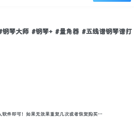
 #钢琴大师 #钢琴+ #量角器 #五线谱钢琴谱打
进入软件即可！如果无效果重复几次或者恢复购买…