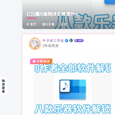
IOS圈X规则|#五线谱Pro
首页
圈X合集
正文
叶子库工作室
2年前更新
付费阅读
随
便
看
看