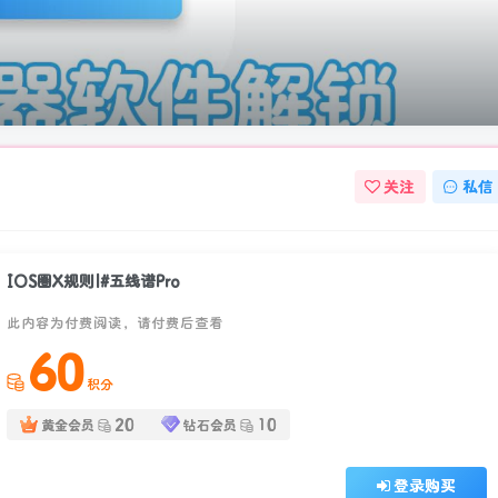
关注
私信
IOS圈X规则|#五线谱Pro
此内容为付费阅读，请付费后查看
60
积分
20
10
黄金会员
钻石会员
登录购买