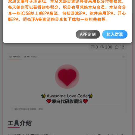
欢迎光临叶子库论坛，本站大部分资源将会采用积分付费模式，
本站会员可通过积分兑换，连续签到积分翻倍！
首页
站长工具
正文
每天签到可以获得超多积分，积分也可兑换本站会员，本站会分
更多福利尽在叶子库交流群：751068497
享一些iOS8以上的iPA资源，包括游戏iPA、软件应用IPA、开心
版iPA、砸壳IPA等资源的分享和下载和一些相关教程。
表白代码收藏馆-Awesome Love Code
请严格遵守法律法规、文明守法！
叶子库工作室
APP定制
加入群聊
关注
私信
2年前发布
0
200
13
工具介绍