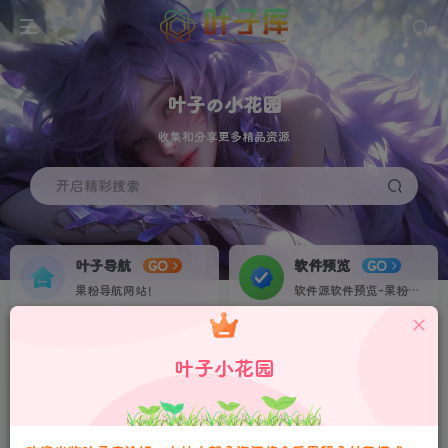
叶子の小花园
收集和分享更多精品资源
开启精彩搜索
叶子导航
软件预览
GO
GO
果粉导航网站！
软件源软件预览-果粉资源下载签名定制站！个人证书20起稳定不掉签！
叶子网盘
果粉交流
NEW
GO
叶子小花园
收集IPA各种素材资源！
果粉IPA交流群！
更多福利尽在叶子库交流群：751068497
请严格遵守法律法规、文明守法！