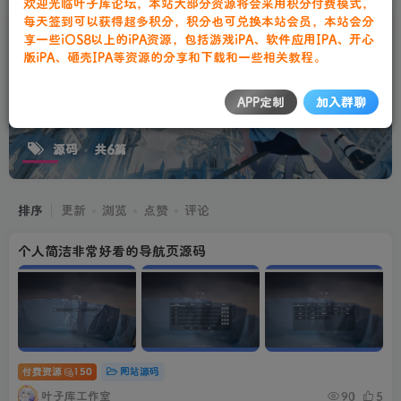
欢迎光临叶子库论坛，本站大部分资源将会采用积分付费模式，
每天签到可以获得超多积分，积分也可兑换本站会员，本站会分
享一些iOS8以上的iPA资源，包括游戏iPA、软件应用IPA、开心
版iPA、砸壳IPA等资源的分享和下载和一些相关教程。
APP定制
加入群聊
源码
共6篇
排序
更新
浏览
点赞
评论
个人简洁非常好看的导航页源码
付费资源
150
网站源码
叶子库工作室
90
5