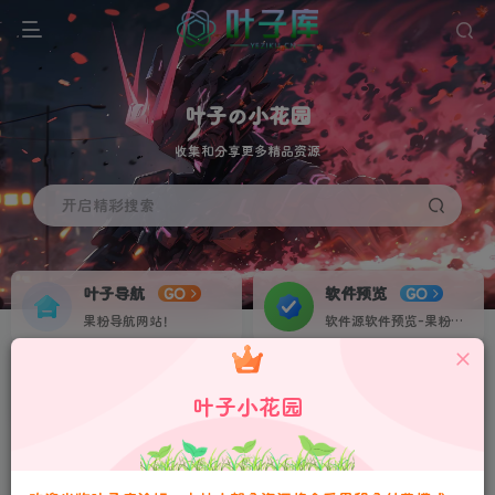
叶子の小花园
收集和分享更多精品资源
开启精彩搜索
叶子导航
软件预览
GO
GO
果粉导航网站！
软件源软件预览-果粉资源下载签名定制站！个人证书20起稳定不掉签！
叶子网盘
果粉交流
NEW
GO
叶子小花园
收集IPA各种素材资源！
果粉IPA交流群！
请严格遵守法律法规、文明守法！