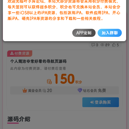
欢迎光临叶子库论坛，本站大部分资源将会采用积分付费模式，
首页
网站源码
正文
每天签到可以获得超多积分，积分也可兑换本站会员，本站会分
享一些iOS8以上的iPA资源，包括游戏iPA、软件应用IPA、开心
版iPA、砸壳IPA等资源的分享和下载和一些相关教程。
个人简洁非常好看的导航页源码
叶子库工作室
APP定制
加入群聊
关注
私信
2年前发布
0
89
5
付费资源
个人简洁非常好看的导航页源码
此内容为付费资源，请付费后查看
150
积分
20
免费
黄金会员
钻石会员
登录购买
源码介绍