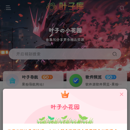
叶子の小花园
收集和分享更多精品资源
开启精彩搜索
叶子导航
软件预览
GO
GO
果粉导航网站！
软件源软件预览-果粉资源下载签名定制站！个人证书20起稳定不掉签！
叶子网盘
果粉交流
NEW
GO
叶子小花园
收集IPA各种素材资源！
果粉IPA交流群！
请严格遵守法律法规、文明守法！