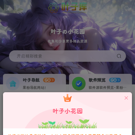
叶子の小花园
收集和分享更多精品资源
开启精彩搜索
叶子导航
软件预览
GO
GO
果粉导航网站！
软件源软件预览-果粉资源下载签名定制站！个人证书20起稳定不掉签！
叶子网盘
果粉交流
NEW
GO
叶子小花园
收集IPA各种素材资源！
果粉IPA交流群！
首页
社区
Trollstore
技术分享
正文