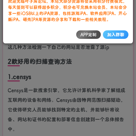
欢迎光临叶子库论坛，本站大部分资源将会采用积分付费模式，
查找网站源ip的方法大全
每天签到可以获得超多积分，积分也可兑换本站会员，本站会分
享一些iOS8以上的iPA资源，包括游戏iPA、软件应用IPA、开心
叶子库工作室
关注
私信
版iPA、砸壳IPA等资源的分享和下载和一些相关教程。
2年前发布
38次阅读
APP定制
加入群聊
今天给大家分享一些寻找网站源ip的方法，也可以通过
这几种方法检测一下自己的网站是否泄露了源ip
2款好用的扫描查询方法
1.censys
Censys是一款搜索引擎，它允许计算机科学家了解组成
互联网的设备和网络。Censys由因特网范围扫描驱动，
它使得研究人员能够找到特定的主机，并能够针将设
备、网站和证书的配置和部署信息创建到一个总体报告
中。