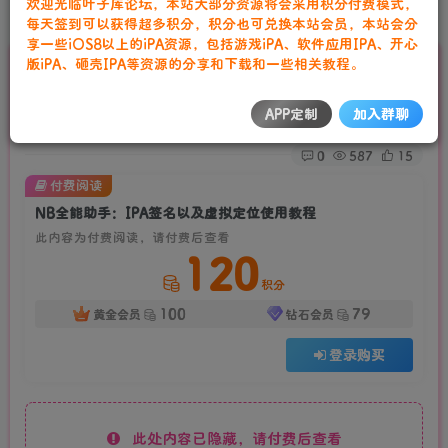
欢迎光临叶子库论坛，本站大部分资源将会采用积分付费模式，
首页
ios技术集
正文
每天签到可以获得超多积分，积分也可兑换本站会员，本站会分
享一些iOS8以上的iPA资源，包括游戏iPA、软件应用IPA、开心
版iPA、砸壳IPA等资源的分享和下载和一些相关教程。
NB全能助手：IPA签名以及虚拟定位使用教程
叶子库工作室
APP定制
加入群聊
关注
私信
2年前更新
0
587
15
付费阅读
NB全能助手：IPA签名以及虚拟定位使用教程
此内容为付费阅读，请付费后查看
120
积分
100
79
黄金会员
钻石会员
登录购买
此处内容已隐藏，请付费后查看