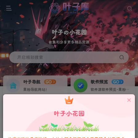
叶子の小花园
收集和分享更多精品资源
开启精彩搜索
叶子导航
软件预览
GO
GO
果粉导航网站！
软件源软件预览-果粉资源下载签名定制站！个人证书20起稳定不掉签！
叶子网盘
果粉交流
NEW
GO
叶子小花园
收集IPA各种素材资源！
果粉IPA交流群！
请严格遵守法律法规、文明守法！