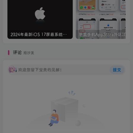
2024年最新iOS 17屏蔽系统更新方法，iPhone、iPad通用！
苹果手机AppStore外区I
评论
抢沙发
欢迎您留下宝贵的见解！
提交