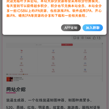
欢迎光临叶子库论坛，本站大部分资源将会采用积分付费模式，
首页
实用教程
正文
每天签到可以获得超多积分，积分也可兑换本站会员，本站会分
享一些iOS8以上的iPA资源，包括游戏iPA、软件应用IPA、开心
版iPA、砸壳IPA等资源的分享和下载和一些相关教程。
装杯生成器 在线装杯制图神器
叶子库工作室
APP定制
加入群聊
关注
私信
2年前发布
0
144
13
网站介绍
装逼生成器，一个在线装逼制图神器，制图种类繁多，
520、恶搞、红包、明星类、炫富类、旅游类、脑残对话等