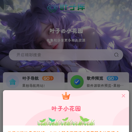
叶子の小花园
收集和分享更多精品资源
开启精彩搜索
叶子导航
软件预览
GO
GO
更多福利尽在叶子库交流群：751068497
果粉导航网站！
软件源软件预览-果粉资源下载签名定制站！个人证书20起稳定不掉签！
请严格遵守法律法规、文明守法！
叶子网盘
果粉交流
NEW
GO
本站会员可通过积分兑换，连续签到积分翻倍！
叶子小花园
收集IPA各种素材资源！
果粉IPA交流群！
更多福利尽在叶子库交流群：751068497
请严格遵守法律法规、文明守法！