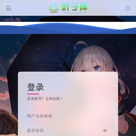
Warning
: Undefined array key 0 in
/www/wwwroot/ios.yeziku.cn/wp-
content/plugins/zibll_Add_ons/core/free/functions/contact_help_q
on line
5
登录
没有账号？立即注册
用户名或邮箱
登录密码