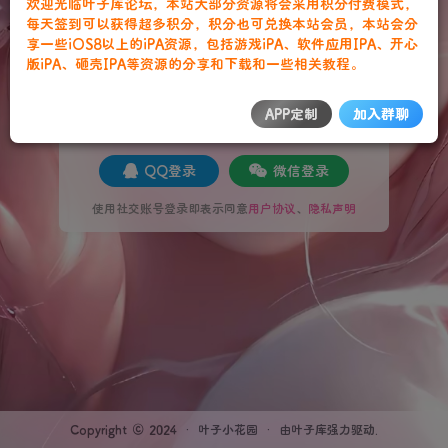
欢迎光临叶子库论坛，本站大部分资源将会采用积分付费模式，
找回密码
|
免密登录
记住登录
每天签到可以获得超多积分，积分也可兑换本站会员，本站会分
享一些iOS8以上的iPA资源，包括游戏iPA、软件应用IPA、开心
版iPA、砸壳IPA等资源的分享和下载和一些相关教程。
登录
APP定制
加入群聊
社交账号登录
QQ登录
微信登录
使用社交账号登录即表示同意
用户协议
、
隐私声明
Copyright © 2024 ·
叶子小花园
· 由
叶子库
强力驱动.