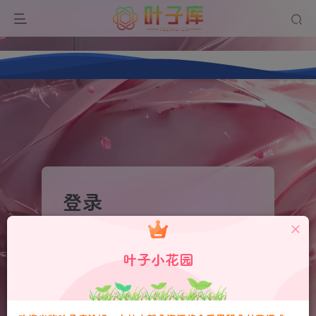
Warning
: Undefined array key 0 in
/www/wwwroot/ios.yeziku.cn/wp-
content/plugins/zibll_Add_ons/core/free/functions/contact_help_q
on line
5
登录
没有账号？立即注册
叶子小花园
用户名或邮箱
登录密码