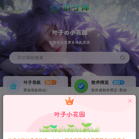
叶子の小花园
收集和分享更多精品资源
开启精彩搜索
叶子导航
软件预览
GO
GO
果粉导航网站！
软件源软件预览-果粉资源下载签名定制站！个人证书20起稳定不掉签！
叶子网盘
果粉交流
NEW
GO
更多福利尽在叶子库交流群：751068497
叶子小花园
收集IPA各种素材资源！
果粉IPA交流群！
请严格遵守法律法规、文明守法！
本站会员可通过积分兑换，连续签到积分翻倍！