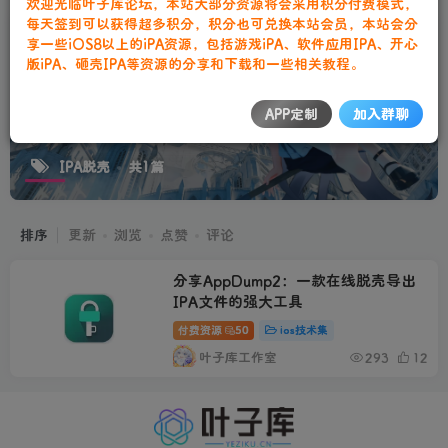
欢迎光临叶子库论坛，本站大部分资源将会采用积分付费模式，
更多福利尽在叶子库交流群：751068497
每天签到可以获得超多积分，积分也可兑换本站会员，本站会分
请严格遵守法律法规、文明守法！
享一些iOS8以上的iPA资源，包括游戏iPA、软件应用IPA、开心
版iPA、砸壳IPA等资源的分享和下载和一些相关教程。
APP定制
加入群聊
IPA脱壳
共1篇
排序
更新
浏览
点赞
评论
分享AppDump2：一款在线脱壳导出
IPA文件的强大工具
付费资源
50
ios技术集
叶子库工作室
293
12