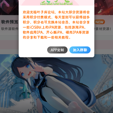
欢迎光临叶子库论坛，本站大部分资源将会
采用积分付费模式，每天签到可以获得超多
软件预览
叶子网盘
积分，积分也可兑换本站会员，本站会分享
GO
NEW
一些iOS8以上的iPA资源，包括游戏iPA、
软件源软件预览-果粉资源下载签名定制站！个人证书20起稳定不掉签！
收集IPA各种素材资源！
软件应用IPA、开心版iPA、砸壳IPA等资源
的分享和下载和一些相关教程。
APP定制
加入群聊