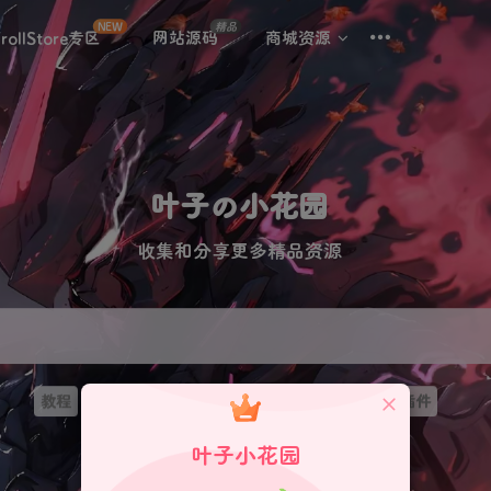
NEW
精品
rollStore专区
网站源码
商城资源
叶子の小花园
收集和分享更多精品资源
教程
网站源码
站长工具
巨魔
软件源
微信插件
叶子小花园