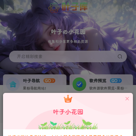
叶子の小花园
收集和分享更多精品资源
开启精彩搜索
叶子导航
软件预览
GO
GO
果粉导航网站！
软件源软件预览-果粉资源下载签名定制站！个人证书20起稳定不掉签！
叶子网盘
果粉交流
NEW
GO
叶子小花园
收集IPA各种素材资源！
果粉IPA交流群！